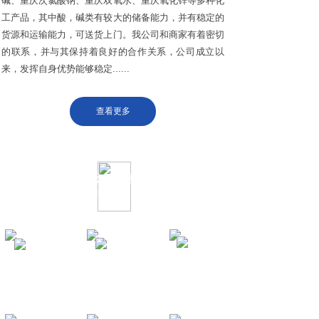
碱、重庆次氯酸钠、重庆双氧水、重庆氧化锌等多种化
工产品，其中酸，碱类有较大的储备能力，并有稳定的
货源和运输能力，可送货上门。我公司和商家有着密切
的联系，并与其保持着良好的合作关系，公司成立以
来，发挥自身优势能够稳定......
查看更多
服务流程
历经多年发展，中誉力求产品的每一个细节！
在线咨询
选择产品
签订合同