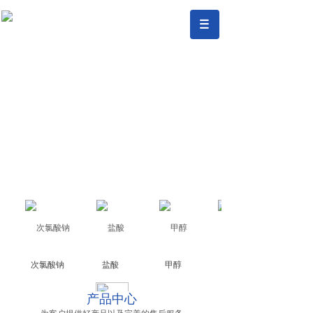
次氯酸钠
盐酸
甲醇
二甲苯
产品中心