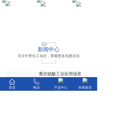
配送出货
客户验收
售后服务
新闻中心
关注中誉化工动态，掌握更多优惠活动
重庆硫酸工业应用场景......
作为基础化工核心原料，硫酸广
泛应用于化工生产、冶金加工、
首页
电话
产品中心
在线留言
电子制造、环保水处理等众多工
业领
【详细】
......
重庆硫酸使用后废水处......
2026-04-11
重庆硫酸的酸碱度与腐......
2026-03-22
硫酸在水处理中的应用
2026-02-23
石油化工行业硫酸应用
2025-12-24